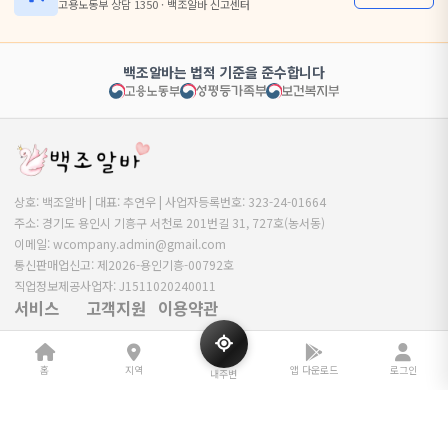
고용노동부 상담 1350 · 백조알바 신고센터
백조알바는 법적 기준을 준수합니다
상호: 백조알바 | 대표: 추연우 | 사업자등록번호: 323-24-01664
주소: 경기도 용인시 기흥구 서천로 201번길 31, 727호(농서동)
이메일: wcompany.admin@gmail.com
통신판매업신고: 제2026-용인기흥-00792호
직업정보제공사업자: J1511020240011
서비스
고객지원
이용약관
공고 찾기
공지사항
이용약관
홈
지역
앱 다운로드
로그인
광고 환불 안내
자주 묻는 질문
개인정보처리방침
내주변
커뮤니티
광고 제휴 안내
청소년보호정책
광고 등록
1:1 문의
이메일무단수집거부