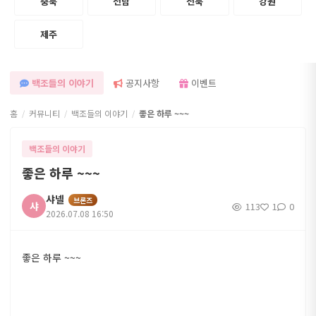
충북
전남
전북
강원
본 사이트는 만 19세 미만 미성년자가 이용할 수 없는 성인 구인구직 정보를 제공합니
×
다.
제주
백조들의 이야기
공지사항
이벤트
홈
커뮤니티
백조들의 이야기
좋은 하루 ~~~
백조들의 이야기
좋은 하루 ~~~
샤넬
브론즈
샤
113
1
0
2026.07.08 16:50
좋은 하루 ~~~