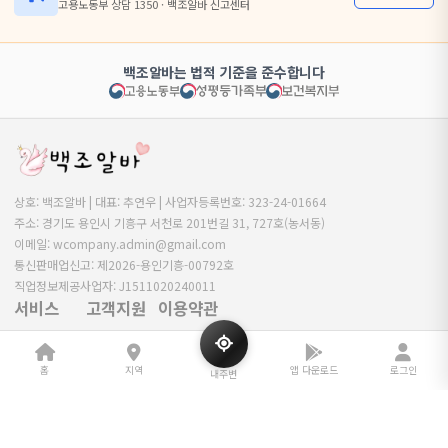
고용노동부 상담 1350 · 백조알바 신고센터
백조알바는 법적 기준을 준수합니다
상호: 백조알바 | 대표: 추연우 | 사업자등록번호: 323-24-01664
주소: 경기도 용인시 기흥구 서천로 201번길 31, 727호(농서동)
이메일: wcompany.admin@gmail.com
통신판매업신고: 제2026-용인기흥-00792호
직업정보제공사업자: J1511020240011
서비스
고객지원
이용약관
공고 찾기
공지사항
이용약관
홈
지역
앱 다운로드
로그인
광고 환불 안내
자주 묻는 질문
개인정보처리방침
내주변
커뮤니티
광고 제휴 안내
청소년보호정책
광고 등록
1:1 문의
이메일무단수집거부