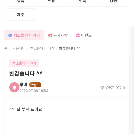
충북
전남
전북
강원
본 사이트는 만 19세 미만 미성년자가 이용할 수 없는 성인 구인구직 정보를 제공합니
×
다.
제주
백조들의 이야기
공지사항
이벤트
홈
커뮤니티
백조들의 이야기
반갑습니다 ^^
백조들의 이야기
반갑습니다 ^^
루비
브론즈
루
85
0
0
2026.07.08 16:54
^^ 잘 부탁 드려요